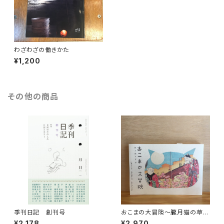
わざわざの働きかた
¥1,200
その他の商品
季刊日記 創刊号
おこまの大冒険〜朧月猫の草
紙〜
¥2,178
¥2,970