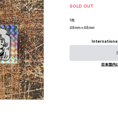
SOLD OUT
1枚
48mm×48mm
Internationa
日本国内