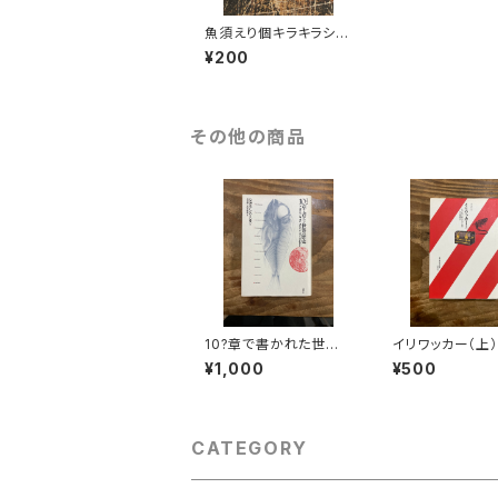
魚須えり個キラキラシー
ル「懸念」
¥200
その他の商品
10?章で書かれた世界
イリワッカー（上）
の歴史
¥1,000
¥500
CATEGORY