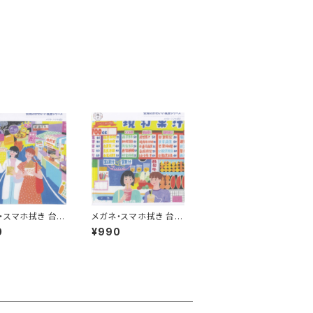
・スマホ拭き 台湾
メガネ・スマホ拭き 台湾
（ナイトマーケッ
の風景（ジューススタン
0
¥990
ド）