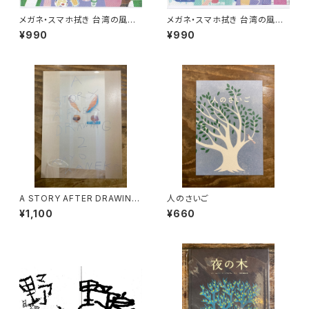
メガネ・スマホ拭き 台湾の風景
メガネ・スマホ拭き 台湾の風景
（朝ごはん）
（ジューススタンド）
¥990
¥990
A STORY AFTER DRAWING
人のさいご
2
¥1,100
¥660