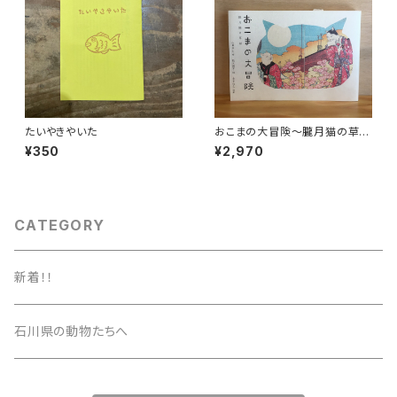
たいやきやいた
おこまの大冒険〜朧月猫の草
紙〜
¥350
¥2,970
CATEGORY
新着！！
石川県の動物たちへ