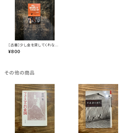
［古書］少し金を貸してくれない
か
¥800
その他の商品